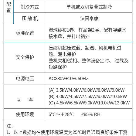
配
制冷方式
单机或双机复叠式制冷
置
压 缩 机
法国泰康
湿球纱布1卷、样品架2层、配有凝结水
标准配置
接水盘，并排出箱外
压缩机超压过载、超温、风机电机过
热、漏电保护
安全保护
整机欠相/逆相、整体设备定时、 过载及
短路保护
电源电压
AC380V±10% 50Hz
(A) 3.5kW/4.0kW/6.0kW/8.0kW/9.0kW
(B) 4.0kW/4.5kW/7.5kW/9.0kW/10.5kW
功 率
(C) 4.5kW/6.5kW/9.0kW/13.0kW/13.0kW
使用环境
5℃～＋28℃ ≤85% RH
注：
1、以上数据均在使用环境温度为25℃时且通风良好条件下测