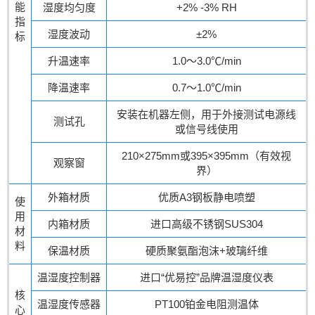
能
湿度均匀度
+2% -3% RH
指
湿度波动
±2%
标
升温速率
1.0～3.0℃/min
降温速率
0.7～1.0℃/min
安装在机器左侧，用于外接测试电源线
测试孔
或信号线使用
210×275mm或395×395mm（有效视
观察窗
界）
外箱材质
优质A3钢板静电喷塑
使
用
内箱材质
进口高级不锈钢SUS304
材
料
保温材质
硬质聚氨酯泡沫+玻璃纤维
温湿度控制器
进口“优易控”品牌温湿度仪表
核
温湿度传感器
PT100铂金电阻测温体
心